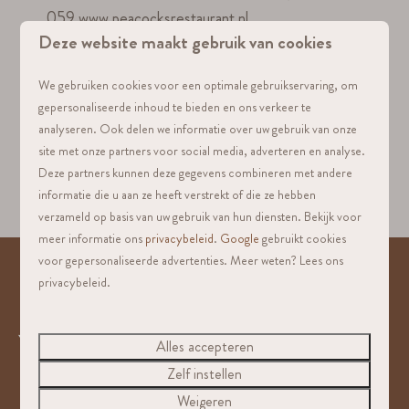
059 www.peacocksrestaurant.nl
Deze website maakt gebruik van cookies
Pizzeria
Kapadokya: 0341 495
518, www.restaurantkapadokya.nl
We gebruiken cookies voor een optimale gebruikservaring, om
Snackbar
't Speultje: 0577 407
gepersonaliseerde inhoud te bieden en ons verkeer te
037, www.snackbartspeuldje.nl
analyseren. Ook delen we informatie over uw gebruik van onze
Aziatische specialiteiten
De Muur: 0341 354
site met onze partners voor social media, adverteren en analyse.
Deze partners kunnen deze gegevens combineren met andere
336, www.demuur.nl
informatie die u aan ze heeft verstrekt of die ze hebben
verzameld op basis van uw gebruik van hun diensten. Bekijk voor
meer informatie ons
privacybeleid
.
Google
gebruikt cookies
voor gepersonaliseerde advertenties. Meer weten? Lees ons
privacybeleid.
Veilig betalen
Alles accepteren
Zelf instellen
Weigeren