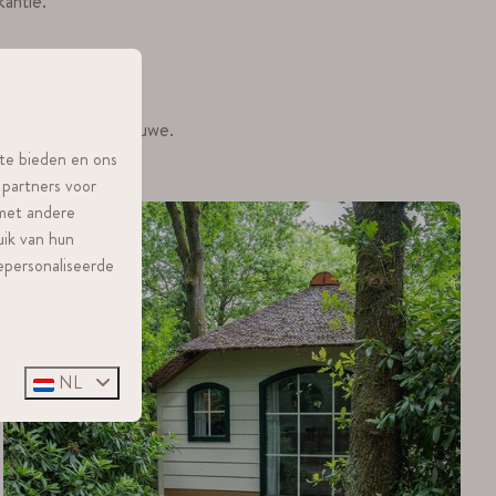
antie.
 verblijf op de Veluwe.
 te bieden en ons
 partners voor
 met andere
uik van hun
epersonaliseerde
NL