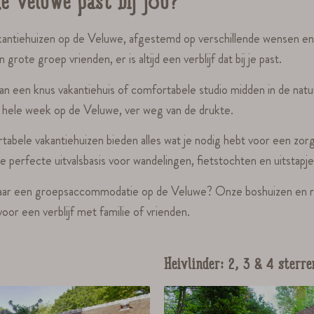
e Veluwe past bij jou?
 vakantiehuizen op de Veluwe, afgestemd op verschillende wensen e
ote groep vrienden, er is altijd een verblijf dat bij je past.
an een knus vakantiehuis of comfortabele studio midden in de natu
hele week op de Veluwe, ver weg van de drukte.
abele vakantiehuizen bieden alles wat je nodig hebt voor een zor
 de perfecte uitvalsbasis voor wandelingen, fietstochten en uitstap
ar een groepsaccommodatie op de Veluwe? Onze boshuizen en ruime
oor een verblijf met familie of vrienden.
Heivlinder: 2, 3 & 4 sterre