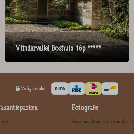
Vlindervallei Boshuis 16p *****
Veilig betalen
Vakantieparken
Fotografie
izen
Accommodatie fotografie door 