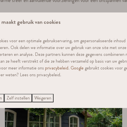
arme sfeer en aanvullende voorzieningen voor een ontspannen vak
ardige afwerking, moderne faciliteiten en een fijne buitenruimte.
 maakt gebruik van cookies
l ruimte, privacy en luxe voorzieningen — perfect voor een ultiem
kies voor een optimale gebruikservaring, om gepersonaliseerde inhoud
seren. Ook delen we informatie over uw gebruik van onze site met onze
verteren en analyse. Deze partners kunnen deze gegevens combineren
 aan ze heeft verstrekt of die ze hebben verzameld op basis van uw gebr
 voor meer informatie ons
privacybeleid
.
Google
gebruikt cookies voor g
er weten? Lees ons privacybeleid.
en
Zelf instellen
Weigeren