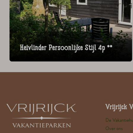
Heivlinder Persoonlijke Stijl 4p **
Vrijrijck 
De Vakantiehu
Over ons