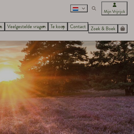
Mijn Vrijrijck
ns
Veelgestelde vragen
Te koop
Contact
Zoek & Boek