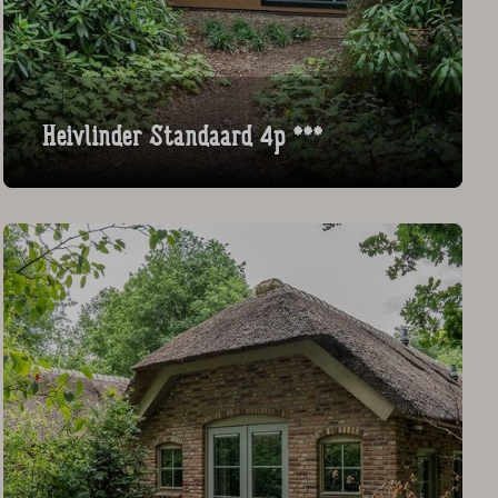
Heivlinder Standaard 4p ***