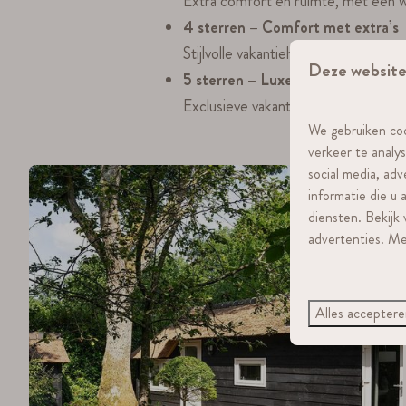
Extra comfort en ruimte, met een w
4 sterren – Comfort met extra’s
Stijlvolle vakantiehuizen met hoogwa
Deze website
5 sterren – Luxe en ontspanning
Exclusieve vakantiewoningen met vee
We gebruiken coo
verkeer te analy
social media, ad
informatie die u
diensten. Bekijk
advertenties. Me
Alles accepter