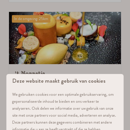
In de omgeving: 25km
't Nonnetje
Deze website maakt gebruik van cookies
't Nonnetje is een sfeervol en intiem restaurant
aan de historische Vischmarkt in de oude
We gebruiken cookies voor een optimale gebruikservaring, om
gepersonaliseerde inhoud te bieden en ons verkeer te
binnenstad van Harderwijk.
analyseren. Ook delen we informatie over uw gebruik van onze
site met onze partners voor social media, adverteren en analyse.
Meer
Deze partners kunnen deze gegevens combineren met andere
informatie die u aan ze heeft verstrekt of die ze hebben