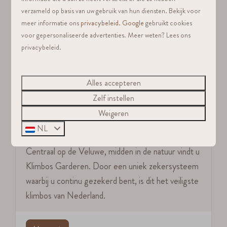
verzameld op basis van uw gebruik van hun diensten. Bekijk voor
meer informatie ons
privacybeleid
.
Google
gebruikt cookies
In de omgeving: 5km
voor gepersonaliseerde advertenties. Meer weten? Lees ons
privacybeleid.
Alles accepteren
Zelf instellen
Weigeren
NL
Klimbos Garderen
Centraal op de Veluwe, midden in de natuur vindt u
Klimbos Garderen. Door een uniek zekersysteem
waarbij u continu gezekerd bent, is dit het veiligste
klimbos van Nederland.