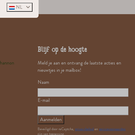
NL
Blijf op de hoogte
Shannon
Meld je aan en ontvang de laatste acties en
nieuwtjes in je mailbox!
Naam
E-mail
Aanmelden
Beveiligd door reCaptcha,
privacybeleid
en
servicevoorwaarden
zijn van toepassing.