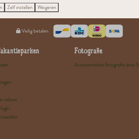
en
Zelf instellen
Weigeren
Veilig betalen
Vakantieparken
Fotografie
izen
Accommodatie fotografie door 
vragen
e veluwe
login
rwaarden