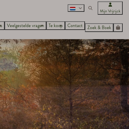
Mijn Vrijrijck
ns
Veelgestelde vragen
Te koop
Contact
Zoek & Boek