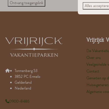
Ontvang toegangslink
Alles accepter
Vrijrijck 
De Vakantiehu
Over ons
Veelgestelde 
Tonnenberg 53
Contact
3852 PC Ermelo
Genieten op d
Gelderland
Huiseigenaren 
Nederland
Algemene voo
0900-8486