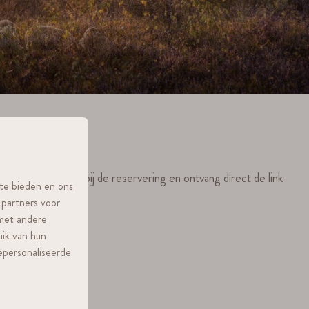
n dat je gebruikte bij de reservering en ontvang direct de link
 te bieden en ons
 partners voor
 met andere
uik van hun
epersonaliseerde