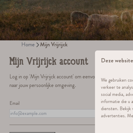
Home
Mijn Vrijrijck
Deze website
Mijn Vrijrijck account
Log in op 'Mijn Vrijrijck account' om eenvoudig je reservering
We gebruiken coo
naar jouw persoonlijke omgeving.
verkeer te analy
social media, ad
informatie die u
Email
diensten. Bekijk
advertenties. Me