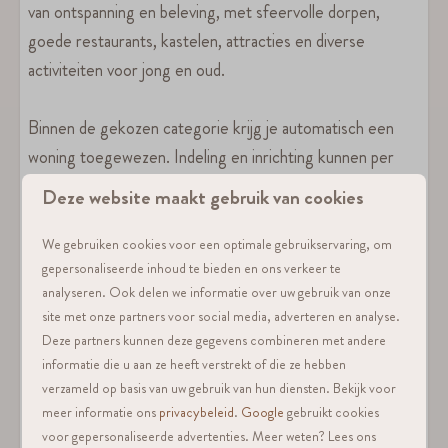
van ontspanning en beleving, met sfeervolle dorpen,
goede restaurants, kastelen, attracties en diverse
activiteiten voor jong en oud.
Binnen de gekozen categorie krijg je automatisch een
woning toegewezen. Indeling en inrichting kunnen per
accommodatie verschillen, waardoor iedere woning een
Deze website maakt gebruik van cookies
eigen uitstraling heeft. Voorkeuren aangeven is daarom
niet mogelijk. Uiteraard beschikken alle accommodaties
We gebruiken cookies voor een optimale gebruikservaring, om
gepersonaliseerde inhoud te bieden en ons verkeer te
over snel glasvezelinternet, zodat je tijdens je verblijf van
analyseren. Ook delen we informatie over uw gebruik van onze
alle gemakken bent voorzien.
site met onze partners voor social media, adverteren en analyse.
Deze partners kunnen deze gegevens combineren met andere
informatie die u aan ze heeft verstrekt of die ze hebben
verzameld op basis van uw gebruik van hun diensten. Bekijk voor
Voorzieningen
meer informatie ons
privacybeleid
.
Google
gebruikt cookies
Smart TV
voor gepersonaliseerde advertenties. Meer weten? Lees ons