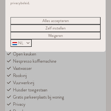
Gaskookplaat
privacybeleid.
High speed glasvezel internet
Hotelwaardige bedden
Alles accepteren
Tuinmeubilair
Zelf instellen
Terras
Weigeren
Ruime tuin
NL
Loungeset met kussens
Open keuken
Nespresso koffiemachine
Vaatwasser
Rookvrij
Vuurwerkvrij
Huisdier toegestaan
Gratis parkeerplaats bij woning
Privacy